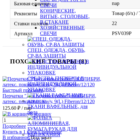
пар
Базовая единица
СВЕЧИ
КОНИЧЕСКИЕ,
Товар (б/х) /
Реквизиты
ВИТЫЕ, СТОЛОВЫЕ,
В СТАКАНЕ
22
Ставки налогов
ХОЗЯЙСТВЕННЫЕ
PSV039P
СВЕЧИ
Артикул
СПЕЦ. ОДЕЖДА, ОБУВЬ,
СР-ВА ЗАЩИТЫ
ПОХОЖИЕ ТОВАРЫ (8)
СРЕДСТВА ГИГИЕНЫ В
ИНДИВИДУАЛЬНОЙ
УПАКОВКЕ
Быстрый просмотр
Перчатки "Для садовых работ", КОЛИБРИ,
латекс. покрытие. в и/у, 9(L) Fiberon/12/120
ТКАНИ ВАФЕЛЬНЫЕ, для
125.60 ₽
/ пар
пола
В корзину
Подробнее
Купить в 1 клик
Сравнение
В избранное
Под заказ