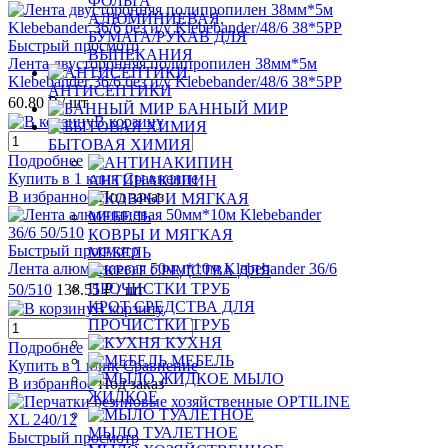
ФОЛЬГА
АЛЮМИНИЕВАЯ,
БУМАГА/РУКАВ ДЛЯ
Быстрый просмотр
ВЫПЕКАНИЯ
Лента двусторонняя полипропилен 38мм*5м
Klebebander 36/6 без и/у Klebebander/48/6 38*5РР
АНТИСЕПТИКИ
60.80 ₽
/ шт
БАННЫЙ МИР
В корзину
БЫТОВАЯ ХИМИЯ
Подробнее
Купить в 1 клик
Сравнение
АНТИНАКИПИН
В избранное
Под заказ
КОВРЫ И МЯГКАЯ
Быстрый просмотр
МЕБЕЛЬ
Лента алюминиевая 50мм*10м Klebebander 36/6
50/510
138.55 ₽
/ шт
КРОТ СРЕДСТВА ДЛЯ
В корзину
ПРОЧИСТКИ ТРУБ
КУХНЯ
Подробнее
МЕБЕЛЬ
Купить в 1 клик
Сравнение
МЫЛО
В избранное
Под заказ
ЖИДКОЕ
МЫЛО ТУАЛЕТНОЕ
Быстрый просмотр