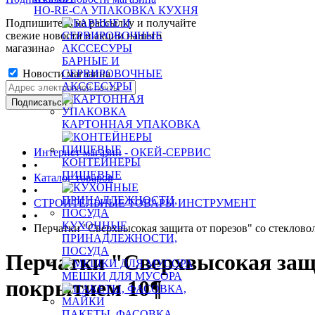
HO-RE-CA УПАКОВКА КУХНЯ
Подпишитесь на рассылку и получайте
свежие новости и акции нашего
магазина.
БАРНЫЕ И
Новости магазина
СЕРВИРОВОЧНЫЕ
АКССЕСУРЫ
КАРТОННАЯ УПАКОВКА
Интернет магазин - ОКЕЙ-СЕРВИС
КОНТЕЙНЕРЫ
•
ПИЩЕВЫЕ
Каталог товаров
•
СТРОИТЕЛЬНЫЕ ТОВАРЫ ИНСТРУМЕНТ
•
КУХОННЫЕ
Перчатки "Сверхвысокая защита от порезов" со стеклово
ПРИНАДЛЕЖНОСТИ,
ПОСУДА
Перчатки "Сверхвысокая защи
МЕШКИ ДЛЯ МУСОРА
покрытием 10¶
ПАКЕТЫ, ФАСОВКА,