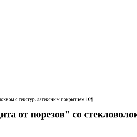
локном с текстур. латексным покрытием 10¶
та от порезов" со стекловолок