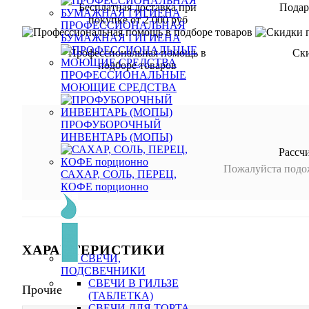
Бесплатная доставка при
Подар
покупке от 2 000 руб
ПРОФЕССИОНАЛЬНАЯ
БУМАЖНАЯ ГИГИЕНА
Профессиональная помощь в
Ск
подборе товаров
ПРОФЕССИОНАЛЬНЫЕ
МОЮЩИЕ СРЕДСТВА
ПРОФУБОРОЧНЫЙ
ИНВЕНТАРЬ (МОПЫ)
Рассч
Пожалуйста подож
САХАР, СОЛЬ, ПЕРЕЦ,
КОФЕ порционно
ХАРАКТЕРИСТИКИ
СВЕЧИ,
ПОДСВЕЧНИКИ
СВЕЧИ В ГИЛЬЗЕ
Прочие
(ТАБЛЕТКА)
СВЕЧИ ДЛЯ ТОРТА