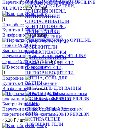
МЫЛО ХОЗЯЙСТВЕННОЕ
Перчатки резиновые хозяйственные OPTILINE
XL 240/12
51.70 ₽
/ пар
В корзину
ОПОЛАСКИВАТЕЛИ,
Подробнее
КОНДИЦИОНЕРЫ,
Купить в 1 клик
Сравнение
АНТИСТАТИКИ
В избранное
Под заказ
ОСВЕЖИТЕЛИ,
Быстрый просмотр
АРОМАТИЗАТОРЫ
Перчатки термопластэластомер OPTILINE
черные (А200) M
371.55 ₽
/ шт
В корзину
ОТБЕЛИВАТЕЛИ,
ПЯТНОВЫВОДИТЕЛИ
Подробнее
Купить в 1 клик
Сравнение
ПЕНА, СОЛЬ ДЛЯ ВАННЫ
В избранное
Под заказ
ПОЛЫ
Быстрый просмотр
СТЕКЛА, ЗЕРКАЛА,
Перчатки вязаные с двойным латексным
ОКНА
покрытием зелено-желтым/200/10 PER2L3N
46.20 ₽
/ шт
В корзину