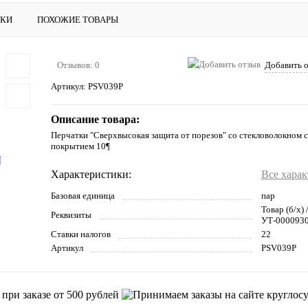
ИКИ
ПОХОЖИЕ ТОВАРЫ
Отзывов: 0
Добавить 
Артикул:
PSV039P
Описание товара:
Перчатки "Сверхвысокая защита от порезов" со стекловолокном с
покрытием 10¶
Характеристики:
Все хара
Базовая единица
пар
Товар (б/х) 
Реквизиты
УТ-000093
Ставки налогов
22
Артикул
PSV039P