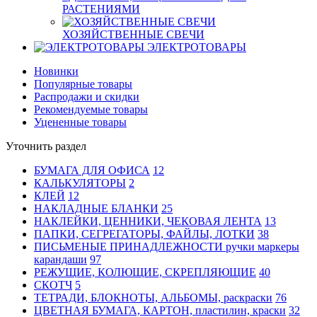
РАСТЕНИЯМИ
ХОЗЯЙСТВЕННЫЕ СВЕЧИ
ЭЛЕКТРОТОВАРЫ
Новинки
Популярные товары
Распродажи и скидки
Рекомендуемые товары
Уцененные товары
Уточнить раздел
БУМАГА ДЛЯ ОФИСА
12
КАЛЬКУЛЯТОРЫ
2
КЛЕЙ
12
НАКЛАДНЫЕ БЛАНКИ
25
НАКЛЕЙКИ, ЦЕННИКИ, ЧЕКОВАЯ ЛЕНТА
13
ПАПКИ, СЕГРЕГАТОРЫ, ФАЙЛЫ, ЛОТКИ
38
ПИСЬМЕНЫЕ ПРИНАДЛЕЖНОСТИ ручки маркеры
карандаши
97
РЕЖУЩИЕ, КОЛЮЩИЕ, СКРЕПЛЯЮЩИЕ
40
СКОТЧ
5
ТЕТРАДИ, БЛОКНОТЫ, АЛЬБОМЫ, раскраски
76
ЦВЕТНАЯ БУМАГА, КАРТОН, пластилин, краски
32