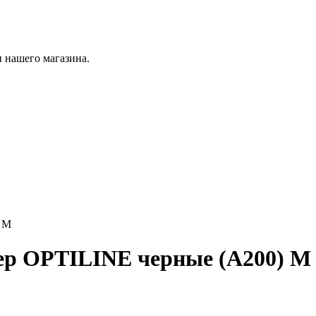
 нашего магазина.
) M
ер OPTILINE черные (А200) M