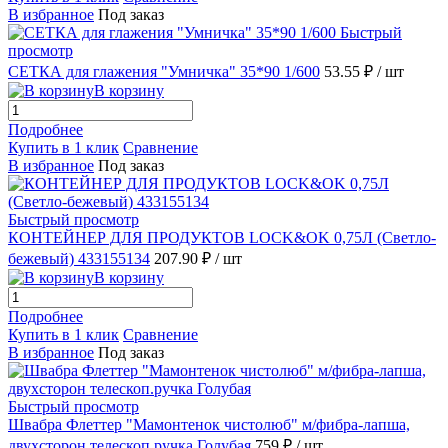
В избранное
Под заказ
Быстрый
просмотр
СЕТКА для глажения "Умничка" 35*90 1/600
53.55 ₽
/ шт
В корзину
Подробнее
Купить в 1 клик
Сравнение
В избранное
Под заказ
Быстрый просмотр
КОНТЕЙНЕР ДЛЯ ПРОДУКТОВ LOCK&OK 0,75Л (Светло-
бежевый) 433155134
207.90 ₽
/ шт
В корзину
Подробнее
Купить в 1 клик
Сравнение
В избранное
Под заказ
Быстрый просмотр
Швабра Флеттер "Мамонтенок чистолюб" м/фибра-лапша,
двухсторон телескоп.ручка Голубая
759 ₽
/ шт