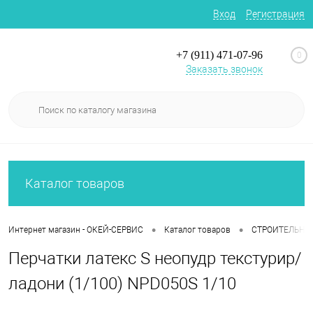
Вход
Регистрация
+7 (911) 471-07-96
0
Заказать звонок
Каталог товаров
•
•
Интернет магазин - ОКЕЙ-СЕРВИС
Каталог товаров
СТРОИТЕЛЬНЫ
Перчатки латекс S неопудр текстурир/
ладони (1/100) NPD050S 1/10