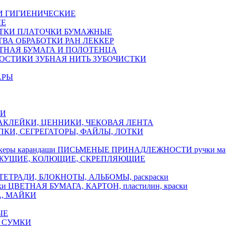
И ГИГИЕНИЧЕСКИЕ
ЫЕ
ТКИ ПЛАТОЧКИ БУМАЖНЫЕ
ТВА ОБРАБОТКИ РАН ЛЕККЕР
ТНАЯ БУМАГА И ПОЛОТЕНЦА
ОСТИКИ ЗУБНАЯ НИТЬ ЗУБОЧИСТКИ
АРЫ
КИ
АКЛЕЙКИ, ЦЕННИКИ, ЧЕКОВАЯ ЛЕНТА
ПКИ, СЕГРЕГАТОРЫ, ФАЙЛЫ, ЛОТКИ
ПИСЬМЕНЫЕ ПРИНАДЛЕЖНОСТИ ручки марк
ЖУЩИЕ, КОЛЮЩИЕ, СКРЕПЛЯЮЩИЕ
ТЕТРАДИ, БЛОКНОТЫ, АЛЬБОМЫ, раскраски
ЦВЕТНАЯ БУМАГА, КАРТОН, пластилин, краски
А, МАЙКИ
ЫЕ
 СУМКИ