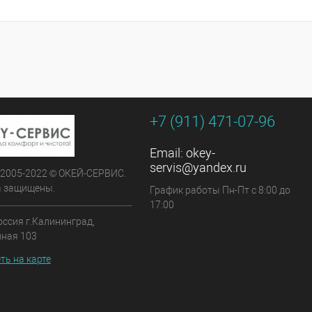
+7 (911) 471-07-96
Email:
okey-
servis@yandex.ru
t 2005-2022 © ОКЕЙ-СЕРВИС.
а защищены.
График работы Пн-Пт с 8:00 до
17:00
оссия г.Калининград,
йная 103
ть на карте