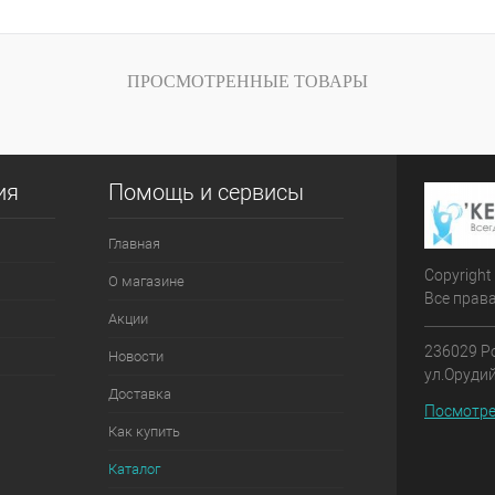
лик
Сравнение
Под заказ
ПРОСМОТРЕННЫЕ ТОВАРЫ
ия
Помощь и сервисы
Главная
Copyrigh
О магазине
Все прав
Акции
236029 Р
Новости
ул.Оруди
Доставка
Посмотре
Как купить
Каталог