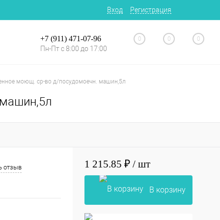
Вход
Регистрация
+7 (911) 471-07-96
0
0
0
Пн-Пт с 8:00 до 17:00
нное моющ. ср-во д/посудомоечн. машин,5л
 машин,5л
1 215.85 ₽
/ шт
ь отзыв
В корзину