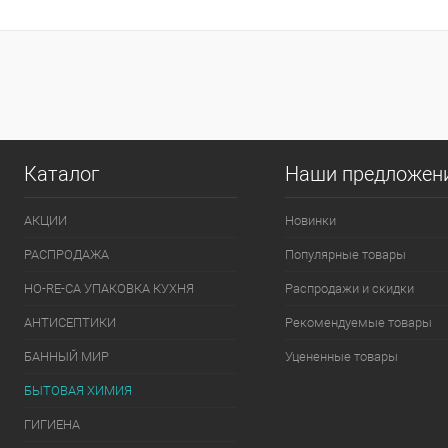
Купить в 1 клик
Сравнение
Купить в 1 к
В избранное
Под заказ
В избранное
Каталог
Наши предложен
АКЦИИ
Новинки
РАСПРОДАЖА
Популярные товары
HO-RE-CA УПАКОВКА КУХНЯ
Распродажи и скидки
АНТИСЕПТИКИ
Рекомендуемые товары
БАННЫЙ МИР
Уцененные товары
БЫТОВАЯ ХИМИЯ
ГИГИЕНА