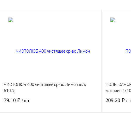
В корзину
Купить в 1 клик
Сравнение
Купить в 1 к
В избранное
Под заказ
В избранное
ЧИСТОЛЮБ 400 чистящее ср-во Лимон ш/к
ПОЛЫ САНОК
51075
магазин 1/1
79.10 ₽
209.20 ₽
/ шт
/ 
В корзину