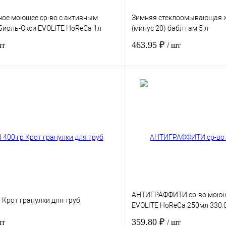
ое моющее ср-во с активным
Зимняя стеклоомывающая 
Биоль-Окси EVOLITE HoReCa 1л
(минус 20) бабл гам 5 л
463.95 ₽
шт
/ шт
В корзину
лик
Сравнение
Купить в 1 клик
Под заказ
В избранное
АНТИГРАФФИТИ ср-во моюще
 Крот гранулки для труб
EVOLITE HoReCa 250мл 330.
359.80 ₽
шт
/ шт