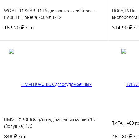
WC АНТИРЖАВЧИНА для сантехники Биосан
ПОСУДА Пенн
EVOLITE HoReCa 750мл 1/12
кислородом 
182.20 ₽
314.90 ₽
/ шт
/ 
В корзину
Купить в 1 клик
Сравнение
Купить в 1 к
В избранное
Под заказ
В избранное
ПММ ПОРОШОК д/посудомоечных машин 1 кг
ТИТАН 400 гр
(Золушка) 1/6
348 ₽
481.80 ₽
/ шт
/ 