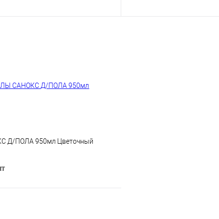
В корзину
лик
Сравнение
Купить в 1 клик
Под заказ
В избранное
С Д/ПОЛА 950мл Цветочный
0
шт
В корзину