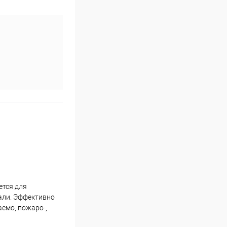
ется для
али. Эффективно
аемо, пожаро-,