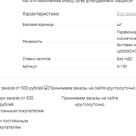
МЕГА-М низкопенное моющ. ср-во д/посудомоечн. машин,5л
Характеристики:
Все хара
Базовая единица
шт
Парфюмер
косметиче
Реквизиты
бытовая хи
Ц0000024
Ставки налогов
Без НДС
Артикул
А-150
ри заказе от 500
Принимаем заказы на сайте
рублей
круглосуточно
и постоянным
купателям